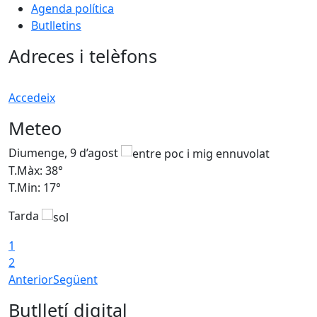
Agenda política
Butlletins
Adreces i telèfons
Accedeix
Meteo
Diumenge, 9 d’agost
D
T.Màx: 38°
T
T.Min: 17°
T
Tarda
T
1
2
Anterior
Següent
Butlletí digital