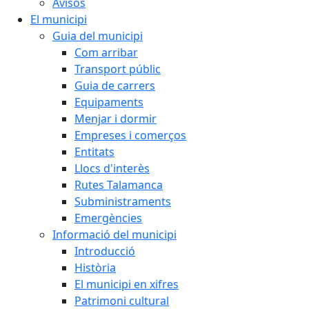
Avisos
El municipi
Guia del municipi
Com arribar
Transport públic
Guia de carrers
Equipaments
Menjar i dormir
Empreses i comerços
Entitats
Llocs d'interès
Rutes Talamanca
Subministraments
Emergències
Informació del municipi
Introducció
Història
El municipi en xifres
Patrimoni cultural