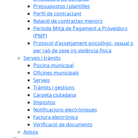
Pressupostos i plantilles
Perfil de contractant
Relació de contractes menors
Període Mitjà de Pagament a Proveïdors
(PMP)
Protocol d'assetjament psicològic, sexual o
per raó de sexe i/o violència física
Serveis i tràmits
Piscina municipal
Oficines municipals
Serveis
Tràmits i gestions
Carpeta ciutadana
Impostos
Notificacions electròniques
Factura electrònica
Verificació de documents
Avisos