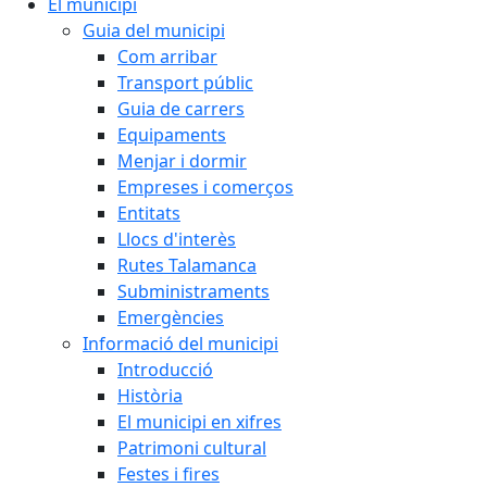
El municipi
Guia del municipi
Com arribar
Transport públic
Guia de carrers
Equipaments
Menjar i dormir
Empreses i comerços
Entitats
Llocs d'interès
Rutes Talamanca
Subministraments
Emergències
Informació del municipi
Introducció
Història
El municipi en xifres
Patrimoni cultural
Festes i fires