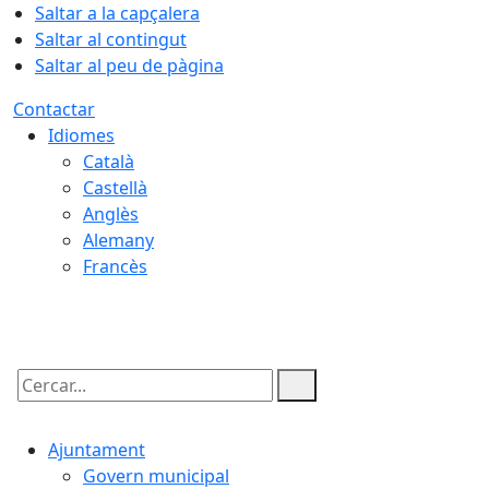
Saltar a la capçalera
Saltar al contingut
Saltar al peu de pàgina
Contactar
Idiomes
Català
Castellà
Anglès
Alemany
Francès
06.08.2026 | 05:31
Cercar:
Ajuntament
Govern municipal