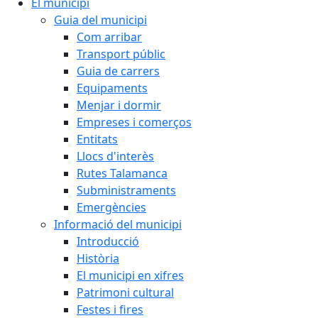
El municipi
Guia del municipi
Com arribar
Transport públic
Guia de carrers
Equipaments
Menjar i dormir
Empreses i comerços
Entitats
Llocs d'interès
Rutes Talamanca
Subministraments
Emergències
Informació del municipi
Introducció
Història
El municipi en xifres
Patrimoni cultural
Festes i fires