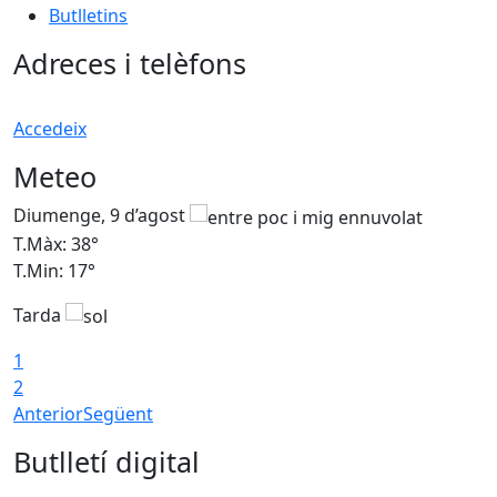
Butlletins
Adreces i telèfons
Accedeix
Meteo
Diumenge, 9 d’agost
D
T.Màx: 38°
T
T.Min: 17°
T
Tarda
T
1
2
Anterior
Següent
Butlletí digital