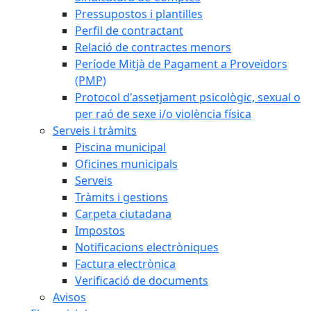
Pressupostos i plantilles
Perfil de contractant
Relació de contractes menors
Període Mitjà de Pagament a Proveïdors
(PMP)
Protocol d'assetjament psicològic, sexual o
per raó de sexe i/o violència física
Serveis i tràmits
Piscina municipal
Oficines municipals
Serveis
Tràmits i gestions
Carpeta ciutadana
Impostos
Notificacions electròniques
Factura electrònica
Verificació de documents
Avisos