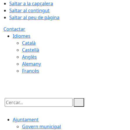
Saltar a la capçalera
Saltar al contingut
Saltar al peu de pàgina
Contactar
Idiomes
Català
Castellà
Anglès
Alemany
Francès
08.08.2026 | 13:04
Cercar:
Ajuntament
Govern municipal