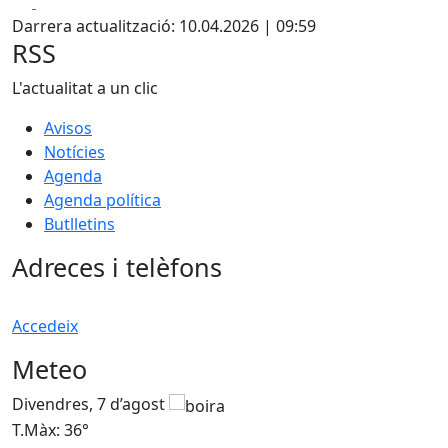
Facebook
X
Darrera actualització: 10.04.2026 | 09:59
RSS
L'actualitat a un clic
Avisos
Notícies
Agenda
Agenda política
Butlletins
Adreces i telèfons
Accedeix
Meteo
Divendres, 7 d’agost
D
T.Màx: 36°
T