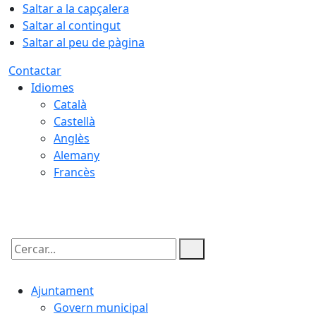
Saltar a la capçalera
Saltar al contingut
Saltar al peu de pàgina
Contactar
Idiomes
Català
Castellà
Anglès
Alemany
Francès
07.08.2026 | 03:24
Cercar:
Ajuntament
Govern municipal