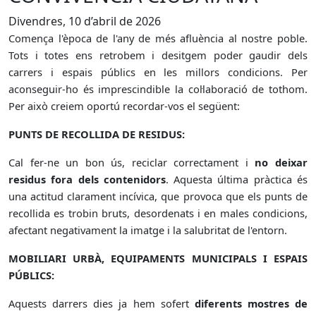
Divendres, 10 d’abril de 2026
Comença l'època de l'any de més afluència al nostre poble.
Tots i totes ens retrobem i desitgem poder gaudir dels
carrers i espais públics en les millors condicions. Per
aconseguir-ho és imprescindible la col·laboració de tothom.
Per això creiem oportú recordar-vos el següent:
PUNTS DE RECOLLIDA DE RESIDUS:
Cal fer-ne un bon ús, reciclar correctament i
no deixar
residus fora dels contenidors
. Aquesta última pràctica és
una actitud clarament incívica, que provoca que els punts de
recollida es trobin bruts, desordenats i en males condicions,
afectant negativament la imatge i la salubritat de l'entorn.
MOBILIARI URBÀ, EQUIPAMENTS MUNICIPALS I ESPAIS
PÚBLICS:
Aquests darrers dies ja hem sofert
diferents mostres de