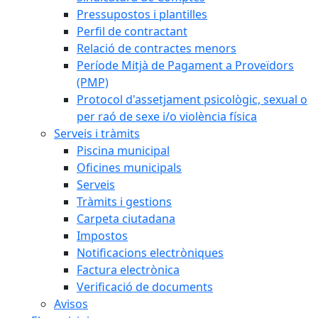
Pressupostos i plantilles
Perfil de contractant
Relació de contractes menors
Període Mitjà de Pagament a Proveïdors
(PMP)
Protocol d'assetjament psicològic, sexual o
per raó de sexe i/o violència física
Serveis i tràmits
Piscina municipal
Oficines municipals
Serveis
Tràmits i gestions
Carpeta ciutadana
Impostos
Notificacions electròniques
Factura electrònica
Verificació de documents
Avisos