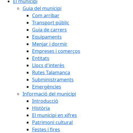
El municipi
Guia del municipi
Com arribar
Transport públic
Guia de carrers
Equipaments
Menjar i dormir
Empreses i comerços
Entitats
Llocs d'interès
Rutes Talamanca
Subministraments
Emergències
Informació del municipi
Introducció
Història
El municipi en xifres
Patrimoni cultural
Festes i fires