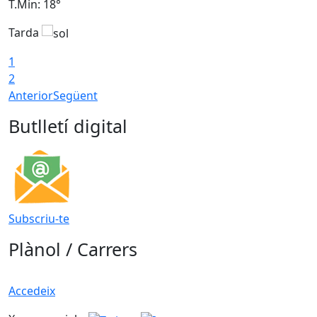
T.Min: 18°
T
Tarda
T
1
2
Anterior
Següent
Butlletí digital
Subscriu-te
Plànol / Carrers
Accedeix