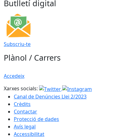
Butlletí digital
Subscriu-te
Plànol / Carrers
Accedeix
Xarxes socials:
Canal de Denúncies Llei 2/2023
Crèdits
Contactar
Protecció de dades
Avís legal
Accessibilitat