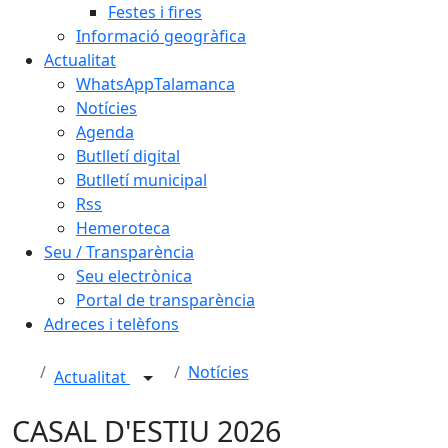
Festes i fires
Informació geogràfica
Actualitat
WhatsAppTalamanca
Notícies
Agenda
Butlletí digital
Butlletí municipal
Rss
Hemeroteca
Seu / Transparència
Seu electrònica
Portal de transparència
Adreces i telèfons
Notícies
Actualitat
CASAL D'ESTIU 2026