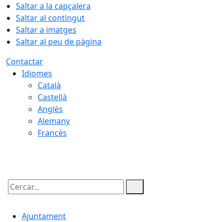
Saltar a la capçalera
Saltar al contingut
Saltar a imatges
Saltar al peu de pàgina
Contactar
Idiomes
Català
Castellà
Anglès
Alemany
Francès
10.08.2026 | 07:41
Cercar:
Ajuntament