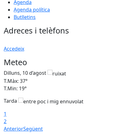
Agenda
Agenda política
Butlletins
Adreces i telèfons
Accedeix
Meteo
Dilluns, 10 d’agost
D
T.Màx: 37°
T
T.Min: 19°
T
Tarda
T
1
2
Anterior
Següent