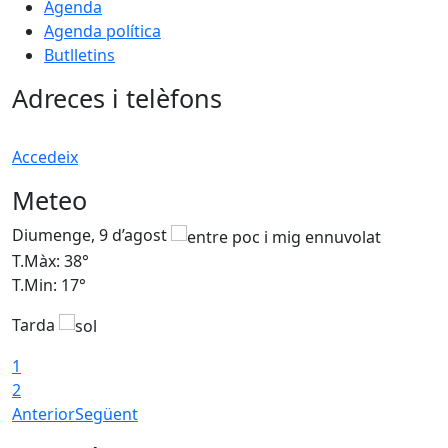
Agenda
Agenda política
Butlletins
Adreces i telèfons
Accedeix
Meteo
Diumenge, 9 d’agost
D
T.Màx: 38°
T
T.Min: 17°
T
Tarda
T
1
2
Anterior
Següent