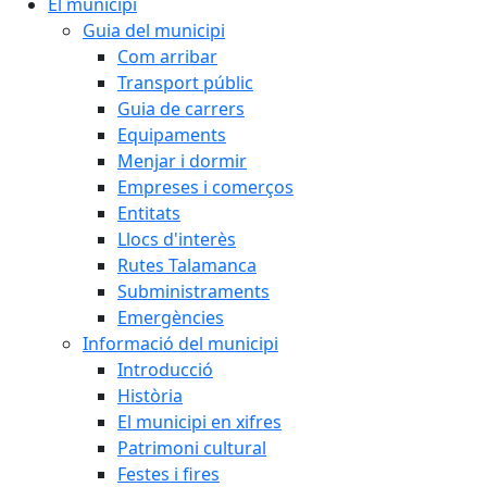
El municipi
Guia del municipi
Com arribar
Transport públic
Guia de carrers
Equipaments
Menjar i dormir
Empreses i comerços
Entitats
Llocs d'interès
Rutes Talamanca
Subministraments
Emergències
Informació del municipi
Introducció
Història
El municipi en xifres
Patrimoni cultural
Festes i fires