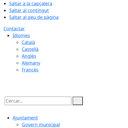
Saltar a la capçalera
Saltar al contingut
Saltar al peu de pàgina
Contactar
Idiomes
Català
Castellà
Anglès
Alemany
Francès
08.08.2026 | 13:53
Cercar:
Ajuntament
Govern municipal