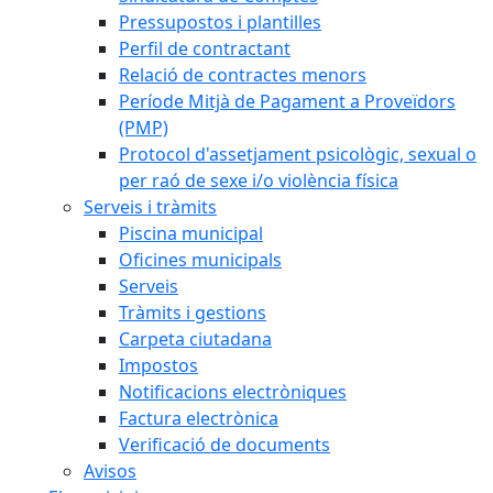
Pressupostos i plantilles
Perfil de contractant
Relació de contractes menors
Període Mitjà de Pagament a Proveïdors
(PMP)
Protocol d'assetjament psicològic, sexual o
per raó de sexe i/o violència física
Serveis i tràmits
Piscina municipal
Oficines municipals
Serveis
Tràmits i gestions
Carpeta ciutadana
Impostos
Notificacions electròniques
Factura electrònica
Verificació de documents
Avisos