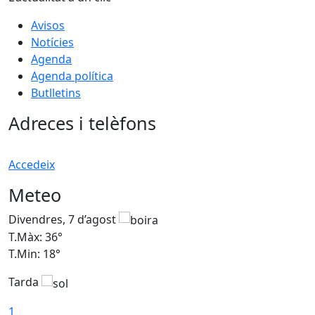
Avisos
Notícies
Agenda
Agenda política
Butlletins
Adreces i telèfons
Accedeix
Meteo
Divendres, 7 d’agost
D
T.Màx: 36°
T
T.Min: 18°
T
Tarda
T
1