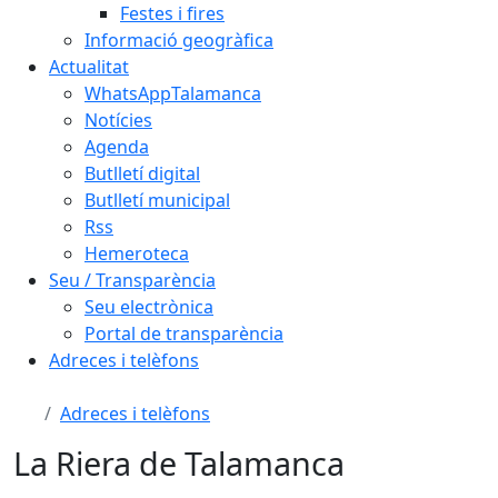
Festes i fires
Informació geogràfica
Actualitat
WhatsAppTalamanca
Notícies
Agenda
Butlletí digital
Butlletí municipal
Rss
Hemeroteca
Seu / Transparència
Seu electrònica
Portal de transparència
Adreces i telèfons
Adreces i telèfons
La Riera de Talamanca