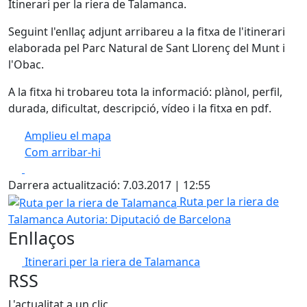
Itinerari per la riera de Talamanca.
Seguint l'enllaç adjunt arribareu a la fitxa de l'itinerari
elaborada pel Parc Natural de Sant Llorenç del Munt i
l'Obac.
A la fitxa hi trobareu tota la informació: plànol, perfil,
durada, dificultat, descripció, vídeo i la fitxa en pdf.
Amplieu el mapa
Com arribar-hi
Leaflet
| ©
OpenStreetMap
contributors
Facebook
X
+
Darrera actualització: 7.03.2017 | 12:55
−
Ruta per la riera de Talamanca
Ruta per la riera de
Talamanca
Autoria: Diputació de Barcelona
Enllaços
Itinerari per la riera de Talamanca
RSS
L'actualitat a un clic