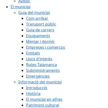
Avisos
El municipi
Guia del municipi
Com arribar
Transport públic
Guia de carrers
Equipaments
Menjar i dormir
Empreses i comerços
Entitats
Llocs d'interès
Rutes Talamanca
Subministraments
Emergències
Informació del municipi
Introducció
Història
El municipi en xifres
Patrimoni cultural