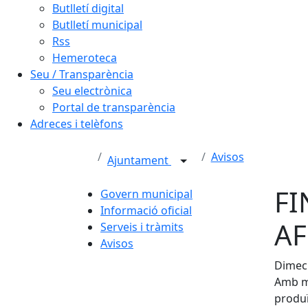
Butlletí digital
Butlletí municipal
Rss
Hemeroteca
Seu / Transparència
Seu electrònica
Portal de transparència
Adreces i telèfons
Avisos
Ajuntament
FI
Govern municipal
Informació oficial
AF
Serveis i tràmits
Avisos
Dimecr
Amb mo
produï