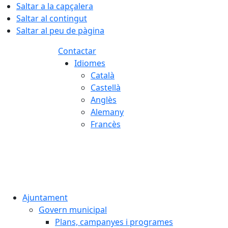
Saltar a la capçalera
Saltar al contingut
Saltar al peu de pàgina
Contactar
Idiomes
Català
Castellà
Anglès
Alemany
Francès
06.08.2026 | 04:58
Ajuntament
Govern municipal
Plans, campanyes i programes