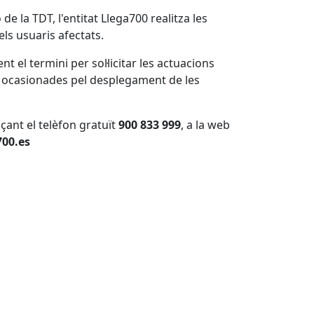
de la TDT, l'entitat Llega700 realitza les
els usuaris afectats.
t el termini per sol·licitar les actuacions
ns ocasionades pel desplegament de les
çant el telèfon gratuït
900 833 999
, a la web
00.es