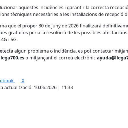
lucionar aquestes incidències i garantir la correcta recepció 
ions tècniques necessàries a les instal·lacions de recepció d
rma que el proper 30 de juny de 2026 finalitzarà definitivamen
ues gratuïtes per a la resolució de les possibles afectacio
 4G i 5G.
detecta algun problema o incidència, es pot contactar mitjan
lega700.es
o mitjançant el correu electrònic
ayuda@llega7
cebook
X
a actualització: 10.06.2026 | 11:33