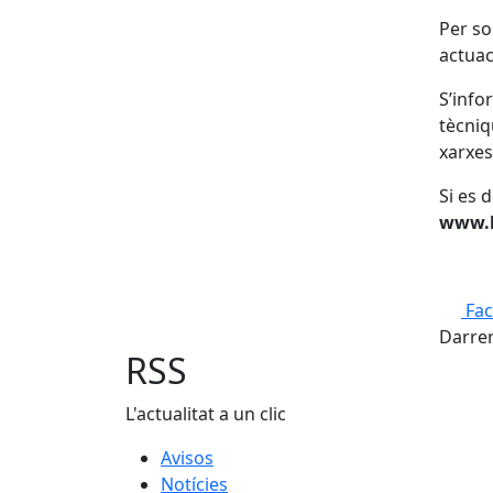
Per so
actuac
S’info
tècniq
xarxes
Si es 
www.l
Fa
Darrer
RSS
L'actualitat a un clic
Avisos
Notícies