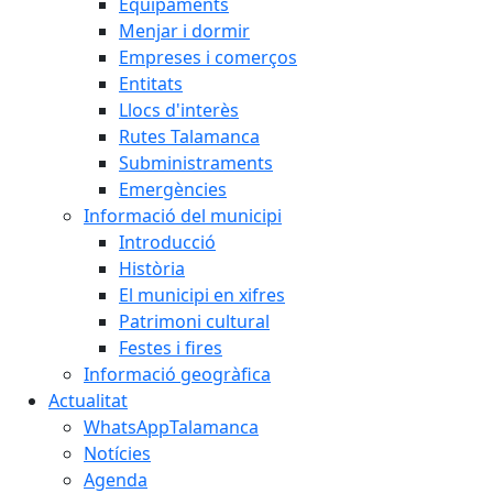
Equipaments
Menjar i dormir
Empreses i comerços
Entitats
Llocs d'interès
Rutes Talamanca
Subministraments
Emergències
Informació del municipi
Introducció
Història
El municipi en xifres
Patrimoni cultural
Festes i fires
Informació geogràfica
Actualitat
WhatsAppTalamanca
Notícies
Agenda