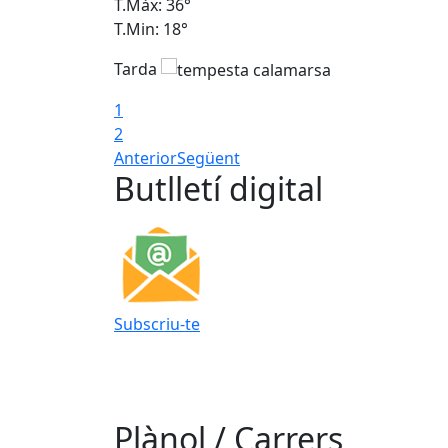
T.Màx: 36°
T.Min: 18°
Tarda
1
2
Anterior
Següent
Butlletí digital
Subscriu-te
Plànol / Carrers