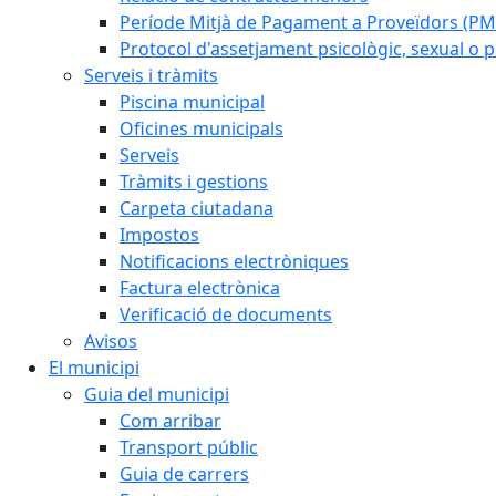
Període Mitjà de Pagament a Proveïdors (PM
Protocol d'assetjament psicològic, sexual o pe
Serveis i tràmits
Piscina municipal
Oficines municipals
Serveis
Tràmits i gestions
Carpeta ciutadana
Impostos
Notificacions electròniques
Factura electrònica
Verificació de documents
Avisos
El municipi
Guia del municipi
Com arribar
Transport públic
Guia de carrers