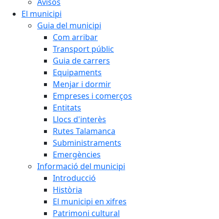
Avisos
El municipi
Guia del municipi
Com arribar
Transport públic
Guia de carrers
Equipaments
Menjar i dormir
Empreses i comerços
Entitats
Llocs d'interès
Rutes Talamanca
Subministraments
Emergències
Informació del municipi
Introducció
Història
El municipi en xifres
Patrimoni cultural