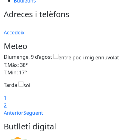
Butlletins
Adreces i telèfons
Accedeix
Meteo
Diumenge, 9 d’agost
D
T.Màx: 38°
T
T.Min: 17°
T
Tarda
T
1
2
Anterior
Següent
Butlletí digital