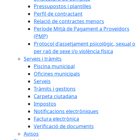
Pressupostos i plantilles
Perfil de contractant
Relació de contractes menors
Període Mitjà de Pagament a Proveïdors
(PMP)
Protocol d'assetjament psicològic, sexual o
per raó de sexe i/o violència física
Serveis i tràmits
Piscina municipal
Oficines municipals
Serveis
Tràmits i gestions
Carpeta ciutadana
Impostos
Notificacions electròniques
Factura electrònica
Verificació de documents
Avisos