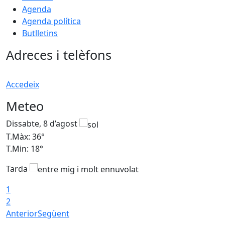
Agenda
Agenda política
Butlletins
Adreces i telèfons
Accedeix
Meteo
Dissabte, 8 d’agost
D
T.Màx: 36°
T
T.Min: 18°
T
Tarda
1
2
Anterior
Següent