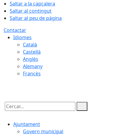
Saltar a la capçalera
Saltar al contingut
Saltar al peu de pàgina
Contactar
Idiomes
Català
Castellà
Anglès
Alemany
Francès
08.08.2026 | 03:04
Cercar:
Ajuntament
Govern municipal