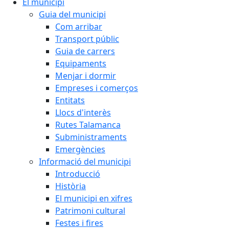
El municipi
Guia del municipi
Com arribar
Transport públic
Guia de carrers
Equipaments
Menjar i dormir
Empreses i comerços
Entitats
Llocs d'interès
Rutes Talamanca
Subministraments
Emergències
Informació del municipi
Introducció
Història
El municipi en xifres
Patrimoni cultural
Festes i fires