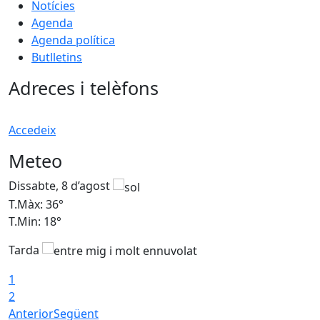
Notícies
Agenda
Agenda política
Butlletins
Adreces i telèfons
Accedeix
Meteo
Dissabte, 8 d’agost
D
T.Màx: 36°
T
T.Min: 18°
T
Tarda
1
2
Anterior
Següent