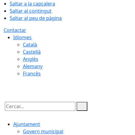
Saltar a la capçalera
Saltar al contingut
Saltar al peu de pàgina
Contactar
Idiomes
Català
Castellà
Anglès
Alemany
Francès
07.08.2026 | 14:04
Cercar:
Ajuntament
Govern municipal