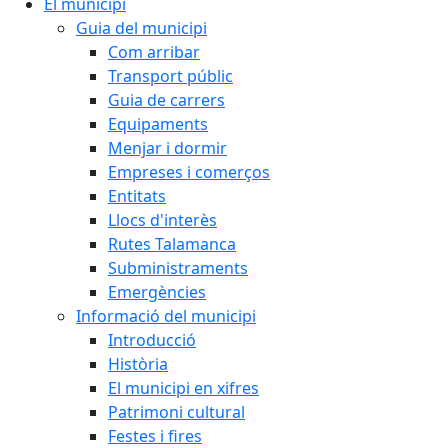
El municipi
Guia del municipi
Com arribar
Transport públic
Guia de carrers
Equipaments
Menjar i dormir
Empreses i comerços
Entitats
Llocs d'interès
Rutes Talamanca
Subministraments
Emergències
Informació del municipi
Introducció
Història
El municipi en xifres
Patrimoni cultural
Festes i fires