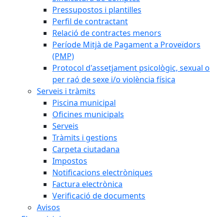
Pressupostos i plantilles
Perfil de contractant
Relació de contractes menors
Període Mitjà de Pagament a Proveïdors
(PMP)
Protocol d'assetjament psicològic, sexual o
per raó de sexe i/o violència física
Serveis i tràmits
Piscina municipal
Oficines municipals
Serveis
Tràmits i gestions
Carpeta ciutadana
Impostos
Notificacions electròniques
Factura electrònica
Verificació de documents
Avisos