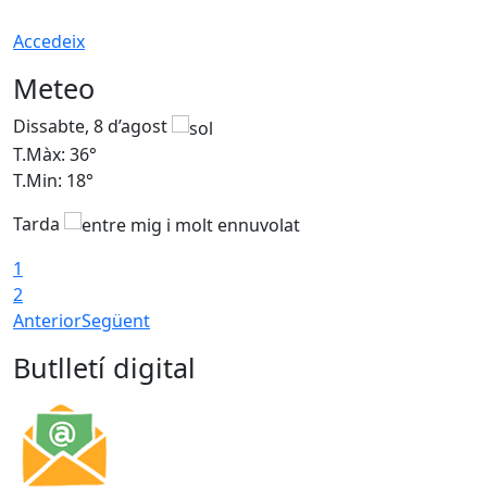
Accedeix
Meteo
Dissabte, 8 d’agost
D
T.Màx: 36°
T
T.Min: 18°
T
Tarda
1
2
Anterior
Següent
Butlletí digital