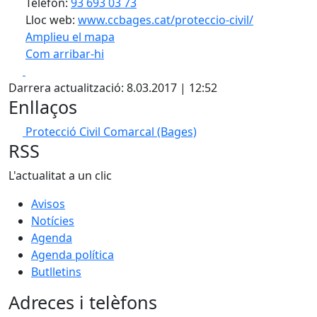
Telèfon:
93 693 03 73
Lloc web:
www.ccbages.cat/proteccio-civil/
Amplieu el mapa
Com arribar-hi
Leaflet
| ©
OpenStreetMap
contributors
Facebook
X
+
Darrera actualització: 8.03.2017 | 12:52
−
Enllaços
Protecció Civil Comarcal (Bages)
RSS
L'actualitat a un clic
Avisos
Notícies
Agenda
Agenda política
Butlletins
Adreces i telèfons