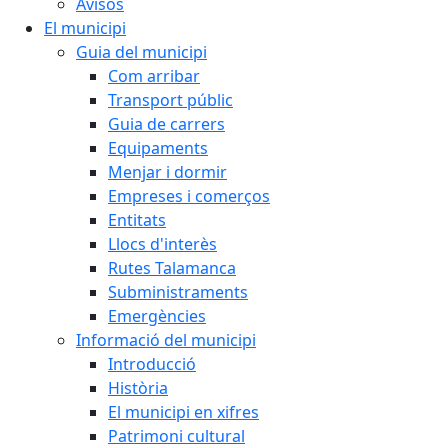
Avisos
El municipi
Guia del municipi
Com arribar
Transport públic
Guia de carrers
Equipaments
Menjar i dormir
Empreses i comerços
Entitats
Llocs d'interès
Rutes Talamanca
Subministraments
Emergències
Informació del municipi
Introducció
Història
El municipi en xifres
Patrimoni cultural