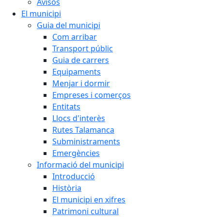
Avisos
El municipi
Guia del municipi
Com arribar
Transport públic
Guia de carrers
Equipaments
Menjar i dormir
Empreses i comerços
Entitats
Llocs d'interès
Rutes Talamanca
Subministraments
Emergències
Informació del municipi
Introducció
Història
El municipi en xifres
Patrimoni cultural