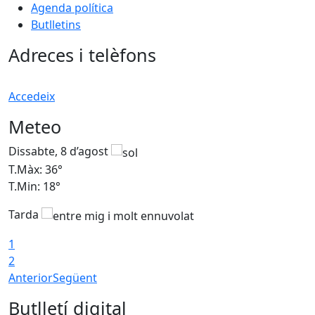
Agenda política
Butlletins
Adreces i telèfons
Accedeix
Meteo
Dissabte, 8 d’agost
D
T.Màx: 36°
T
T.Min: 18°
T
Tarda
1
2
Anterior
Següent
Butlletí digital