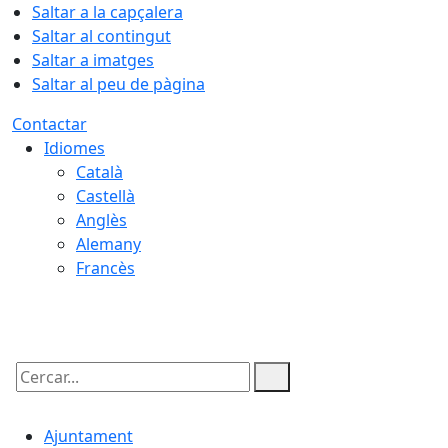
Saltar a la capçalera
Saltar al contingut
Saltar a imatges
Saltar al peu de pàgina
Contactar
Idiomes
Català
Castellà
Anglès
Alemany
Francès
07.08.2026 | 15:22
Cercar:
Ajuntament