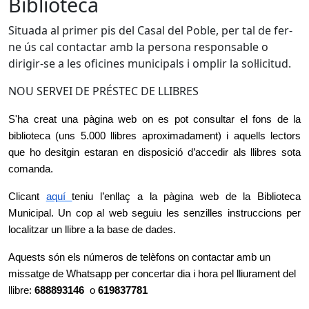
Biblioteca
Situada al primer pis del Casal del Poble, per tal de fer-
ne ús cal contactar amb la persona responsable o
dirigir-se a les oficines municipals i omplir la sol·licitud.
NOU SERVEI DE PRÉSTEC DE LLIBRES
S'ha creat una pàgina web on es pot consultar el fons de la
biblioteca (uns 5.000 llibres aproximadament) i aquells lectors
que ho desitgin estaran en disposició d’accedir als llibres sota
comanda.
Clicant
aquí
teniu l’enllaç a la pàgina web de la Biblioteca
Municipal. Un cop al web seguiu les senzilles instruccions per
localitzar un llibre a la base de dades.
Aquests són els números de telèfons on contactar amb un
missatge de Whatsapp per concertar dia i hora pel lliurament del
llibre:
688893146
o
619837781