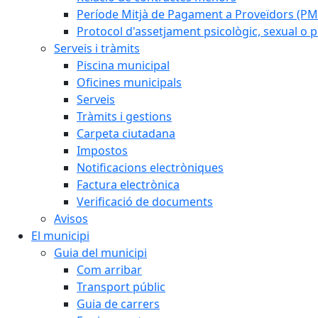
Període Mitjà de Pagament a Proveïdors (PM
Protocol d'assetjament psicològic, sexual o pe
Serveis i tràmits
Piscina municipal
Oficines municipals
Serveis
Tràmits i gestions
Carpeta ciutadana
Impostos
Notificacions electròniques
Factura electrònica
Verificació de documents
Avisos
El municipi
Guia del municipi
Com arribar
Transport públic
Guia de carrers