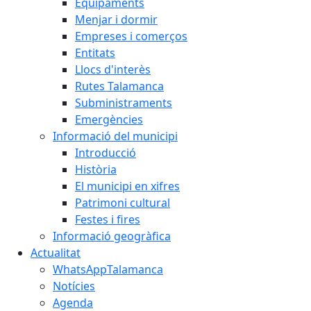
Equipaments
Menjar i dormir
Empreses i comerços
Entitats
Llocs d'interès
Rutes Talamanca
Subministraments
Emergències
Informació del municipi
Introducció
Història
El municipi en xifres
Patrimoni cultural
Festes i fires
Informació geogràfica
Actualitat
WhatsAppTalamanca
Notícies
Agenda