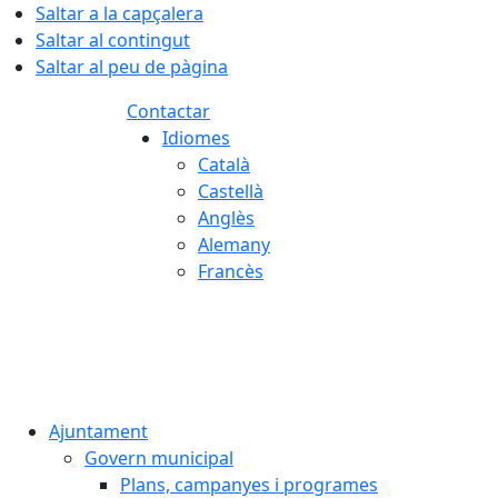
Saltar a la capçalera
Saltar al contingut
Saltar al peu de pàgina
Contactar
Idiomes
Català
Castellà
Anglès
Alemany
Francès
07.08.2026 | 19:32
Ajuntament
Govern municipal
Plans, campanyes i programes