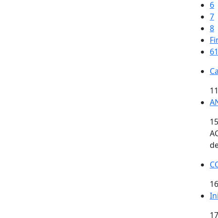
6
7
8
Fi
61
Ca
11
AN
15
AC
d
C
16
In
17