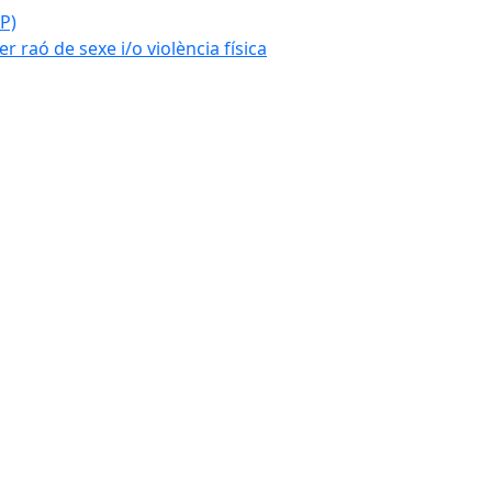
P)
r raó de sexe i/o violència física