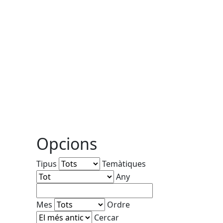
Opcions
Tipus
Temàtiques
Any
Mes
Ordre
Cercar