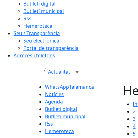
Butlletí digital
Butlletí municipal
Rss
Hemeroteca
Seu / Transparència
Seu electrònica
Portal de transparència
Adreces i telèfons
Actualitat
He
WhatsAppTalamanca
Notícies
Agenda
In
Butlletí digital
2
Butlletí municipal
3
Rss
4
Hemeroteca
5