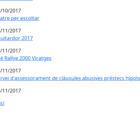
/10/2017
atre per escoltar
/11/2017
uitardor 2017
/11/2017
è Rallye 2000 Viratges
è Rallye 2000 Viratges
/11/2017
rvei d'assessorament de clàusules abusives préstecs hipot
/11/2017
ici