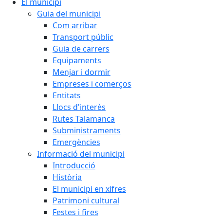
El municipi
Guia del municipi
Com arribar
Transport públic
Guia de carrers
Equipaments
Menjar i dormir
Empreses i comerços
Entitats
Llocs d'interès
Rutes Talamanca
Subministraments
Emergències
Informació del municipi
Introducció
Història
El municipi en xifres
Patrimoni cultural
Festes i fires