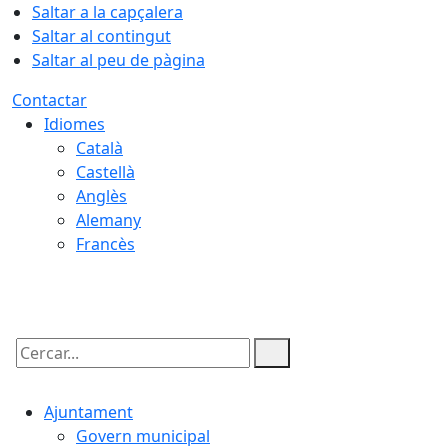
Saltar a la capçalera
Saltar al contingut
Saltar al peu de pàgina
Contactar
Idiomes
Català
Castellà
Anglès
Alemany
Francès
09.08.2026 | 05:32
Cercar:
Ajuntament
Govern municipal