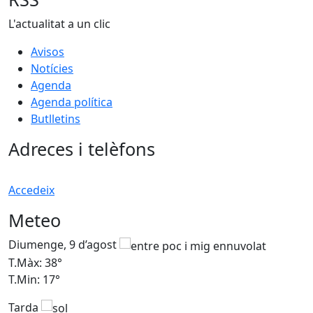
L'actualitat a un clic
Avisos
Notícies
Agenda
Agenda política
Butlletins
Adreces i telèfons
Accedeix
Meteo
Diumenge, 9 d’agost
D
T.Màx: 38°
T
T.Min: 17°
T
Tarda
T