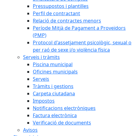
Pressupostos i plantilles
Perfil de contractant
Relació de contractes menors
Període Mitjà de Pagament a Proveïdors
(PMP)
Protocol d'assetjament psicològic, sexual o
per raó de sexe i/o violència física
Serveis i tràmits
Piscina municipal
Oficines municipals
Serveis
Tràmits i gestions
Carpeta ciutadana
Impostos
Notificacions electròniques
Factura electrònica
Verificació de documents
Avisos