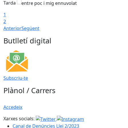
Tarda
T
1
2
Anterior
Següent
Butlletí digital
Subscriu-te
Plànol / Carrers
Accedeix
Xarxes socials:
Canal de Denúncies Llei 2/2023