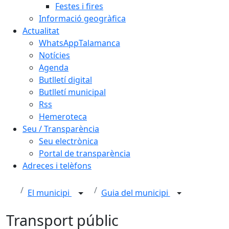
Festes i fires
Informació geogràfica
Actualitat
WhatsAppTalamanca
Notícies
Agenda
Butlletí digital
Butlletí municipal
Rss
Hemeroteca
Seu / Transparència
Seu electrònica
Portal de transparència
Adreces i telèfons
El municipi
Guia del municipi
Transport públic