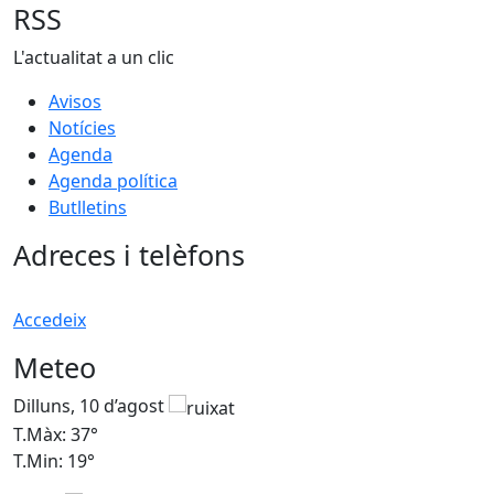
RSS
L'actualitat a un clic
Avisos
Notícies
Agenda
Agenda política
Butlletins
Adreces i telèfons
Accedeix
Meteo
Dilluns, 10 d’agost
D
T.Màx: 37°
T
T.Min: 19°
T