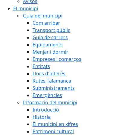
Avisos
El municipi
Guia del municipi
Com arribar
Transport públic
Guia de carrers
Equipaments
Menjar i dormir
Empreses i comerços
Entitats
Llocs d'interès
Rutes Talamanca
Subministraments
Emergències
Informació del municipi
Introducció
Història
El municipi en xifres
Patrimoni cultural